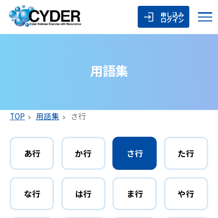
申し込み
ログイン
用語集
TOP
用語集
さ行
あ行
か行
さ行
た行
な行
は行
ま行
や行