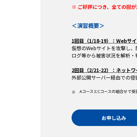
※ ご好評につき、全ての回
＜演習概要＞
1回目（1/18-19）：Web
仮想のWebサイトを攻撃し
ログ等から被害状況を解析・
2回目（2/21-22）：ネッ
外部公開サーバー経由での侵
AコースとCコースの組合せで
お申し込み